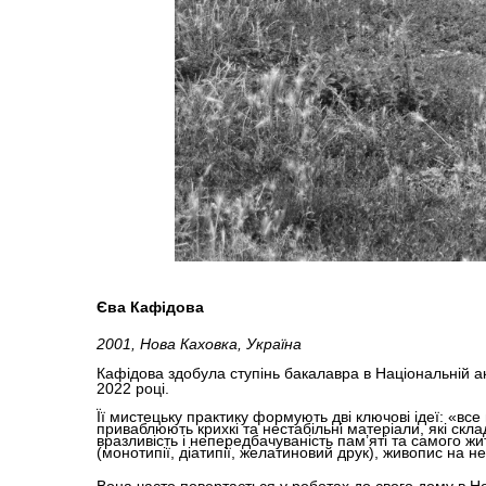
Єва Кафідова
2001, Нова Каховка, Україна
Кафідова здобула ступінь бакалавра в Національній ак
2022 році.
Її мистецьку практику формують дві ключові ідеї: «все
приваблюють крихкі та нестабільні матеріали, які скл
вразливість і непередбачуваність пам’яті та самого жи
(монотипії, діатипії, желатиновий друк), живопис на н