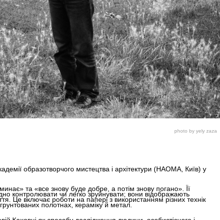
photo by yely zaza
адемії образотворчого мистецтва і архітектури (НАОМА, Київ) у
 минає» та «все знову буде добре, а потім знову погано». Її
адно контролювати чи легко зруйнувати; вони відображають
ття. Це включає роботи на папері з використанням різних технік
егрунтованих полотнах, кераміку й метал.