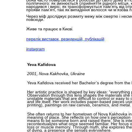
Вона часто повертається у роботах до свого дому в Но
політичного: як змінюється сприйняття рідного місця, 
народився і виріс; як трансформується памʼять від отр
прояви пам’яті, такі як випадіння волосся чи м’язова п
Через міф досліджує розмиту межу між смертю і несмер
повсюди.​​​​​​​
Живе та працює в Києві.​​​​​​
перелік виставок, резиденцій, публікацій
instagram
Yeva Kafidova
2001, Nova Kakhovka, Ukraine
Yeva Kafidova received her Bachelor’s degree from the 
Her artistic practice is shaped by key ideas: “everything
Observation through this lens shapes the materials she 
unstable materials that are difficult to control or easy to
and life itself. Her work includes paper-based pieces us
printing), paintings on raw canvas, ceramics, and metal.
She often returns to her hometown of Nova Kakhovka in h
meaning of place. She reflects on how one’s perception
means to be someone born and raised there. She is in
recontextualizes what once seemed familiar. Her focus o
loss or muscle memory. Through myth, she explores the 
of dying, a presence she senses everywhere.