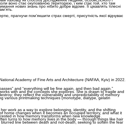
вій Каховці як способу дослідження людини, особистісного і
коли воно стає окупованою територією, і ким стає той, хто там
имання нових знань про нібито добре відоме. Її цікавлять тілесні
ам’ять.
тю, прагнучи пом’якшити страх смерті, присутність якої відчуває
National Academy of Fine Arts and Architecture (NAFAA, Kyiv) in 2022.
 passes” and “everything will be fine again, and then bad again.”
works with and the concepts she explores. She is drawn to fragile and
 destroy; they reflect the vulnerability and unpredictability of memory
ing various printmaking techniques (monotype, diatype, gelatin
er work as a way to explore belonging, identity, and the shifting
 of home changes when it becomes an occupied territory, and what it
terested in how memory transforms when new knowledge
ften turns to how memory lives in the body — through things like hair
blurred line between death and not-death, seeking to soften the fear